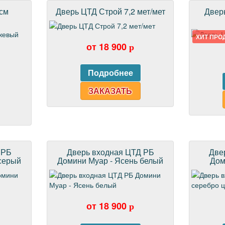
 см
Дверь ЦТД Строй 7,2 мет/мет
Дверь
ХИТ ПРО
от 18 900
p
ЗАКАЗАТЬ
 РБ
Дверь входная ЦТД РБ
Две
серый
Домини Муар - Ясень белый
Дом
от 18 900
p