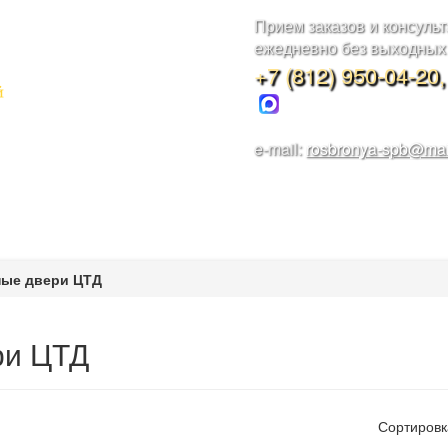
Прием заказов и консуль
ежедневно без выходных с
+7 (812) 950-04-20
e-mail:
rosbronya-spb@mai
овка
Наши работы
Металлоконструкции
Контакты
Калькулят
ые двери ЦТД
ри ЦТД
Сортировк