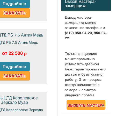
Вызов мастера-
замерщика
ЗАКАЗАТЬ
Выезд мастера-
замерщика можно
заказать по телефонам
(812) 950-04-20, 950-04-
ЦТД РБ 7,5 Антик Медь
22
.
от 22 500
p
Только специалист
может правильно
установить дверной
блок, гарантировать его
долгую и безотказную
ЗАКАЗАТЬ
работу. Этот процесс
всегда начинается с
замера и осмотра
дверного проёма.
ь ЦТД Королевское
Зеркало Муар
ВЫЗВАТЬ МАСТЕРА