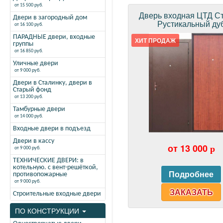
от 15 500 руб.
Дверь входная ЦТД Ст
Двери в загородный дом
Рустикальный ду
от 16 100 руб.
ПАРАДНЫЕ двери, входные
ХИТ ПРОДАЖ
группы
от 16 850 руб.
Уличные двери
от 9 000 руб.
Двери в Сталинку, двери в
Старый фонд
от 13 200 руб.
Тамбурные двери
от 14 000 руб.
Входные двери в подъезд
Двери в кассу
от 13 000
p
от 9 000 руб.
ТЕХНИЧЕСКИЕ ДВЕРИ: в
котельную. с вент-решёткой,
противопожарные
от 9 000 руб.
ЗАКАЗАТЬ
Строительные входные двери
ПО КОНСТРУКЦИИ