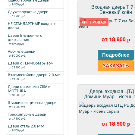
Одностворчатые двери
от 8 900 руб.
Входная дверь Т 7
Бежевый клён
Двухстворчатые двери
от 13 200 руб.
ХИТ ПРОДАЖ
НЕ СТАНДАРТНЫЕ входные
двери
Двери Внутреннего
от 18 900
p
открывания
от 8 900 руб.
Арочные двери
от 50 000 руб.
Двери с ТЕРМОразрывом
ЗАКАЗАТЬ
от 23 500 руб.
Взломостойкие двери 2.0 мм
от 21 300 руб.
Двери с замками CISA и
Дверь входная ЦТД
MOTTURA
Домини Муар - Ясень 
от 38 580 руб.
Шумоизоляционные двери
от 11 000 руб.
Трехконтурные двери
от 17 900 руб.
от 18 900
p
Двери сталь 2.0 ММ
от 8 900 руб.