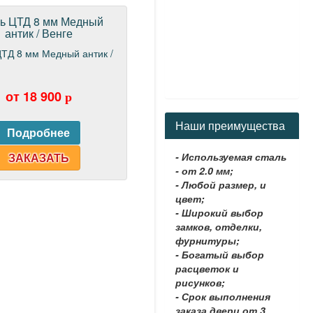
ь ЦТД 8 мм Медный
антик / Венге
от 18 900
p
Наши преимущества
ЗАКАЗАТЬ
- Используемая сталь
- от 2.0 мм;
- Любой размер, и
цвет;
- Широкий выбор
замков, отделки,
фурнитуры;
- Богатый выбор
расцветок и
рисунков;
- Срок выполнения
заказа двери от 3