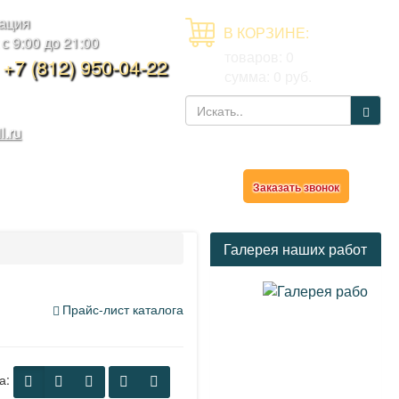
тация
В КОРЗИНЕ:
 9:00 до 21:00
товаров:
0
,
+7 (812) 950-04-22
сумма:
0
руб.
l.ru
ор
Заказать звонок
Галерея наших работ
Прайс-лист каталога
а: