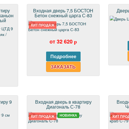
ртиру
Входная дверь 7,5 БОСТОН
Дверь
каньон
Бетон снежный царга С-83
лый
ХИТ ПРОДАЖ
от 32 620
p
ЗАКАЗАТЬ
тиру 9
Входная дверь в квартиру
Входн
Диагональ С-78
Ч
НОВИНКА
ХИТ ПРОДАЖ
ХИТ ПРО