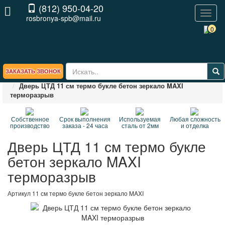
(812) 950-04-20
Toggl
rosbronya-spb@mail.ru
naviga
0
ЗАКАЗАТЬ ЗВОНОК
Главная
БРЕНДЫ
Входные двери ЦТД
Дверь ЦТД 11 см термо букле бетон зеркало MAXI
терморазрыв
Собственное
Срок выполнения
Используемая
Любая сложность
производство
заказа - 24 часа
сталь от 2мм
и отделка
Дверь ЦТД 11 см термо букле
бетон зеркало MAXI
терморазрыв
Артикул
11 см термо букле бетон зеркало MAXI