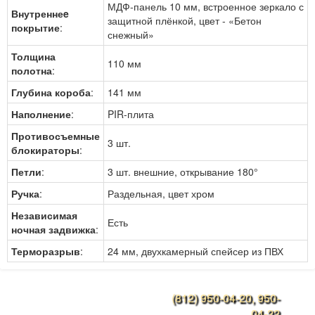
МДФ-панель 10 мм, встроенное зеркало с
Внутреннеe
защитной плёнкой, цвет - «Бетон
покрытие
:
снежный»
Толщина
110 мм
полотна
:
Глубина короба
:
141 мм
Наполнение
:
PIR-плита
Противосъемные
3 шт.
блокираторы
:
Петли
:
3 шт. внешние, открывание 180°
Ручка
:
Раздельная, цвет хром
Независимая
Есть
ночная задвижка
:
Терморазрыв
:
24 мм, двухкамерный спейсер из ПВХ
(812) 950-04-20, 950-
Конструкции дверей
04-22