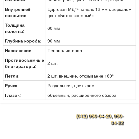
Внутреннеe
Царговая МДФ-панель 12 мм с зеркалом
покрытие
:
цвет «Бетон снежный»
Толщина
60 мм
полотна
:
Глубина короба
:
90 мм
Наполнение
:
Пенополистерол
Противосъемные
2 шт.
блокираторы
:
Петли
:
2 шт. внешние, открывание 180°
Ручка
:
Раздельная, цвет хром
Глазок
:
объемный, расширенного обзора
(812) 950-04-20, 950-
Конструкции дверей
04-22
Наши работы
Ежедневно с 9:00 до
21:00
Металлоконструкции