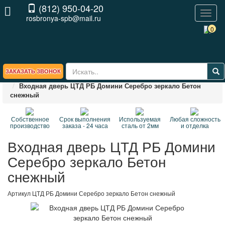
(812) 950-04-20
Toggl
rosbronya-spb@mail.ru
naviga
0
ЗАКАЗАТЬ ЗВОНОК
Главная
БРЕНДЫ
Входные двери ЦТД
Входная дверь ЦТД РБ Домини Серебро зеркало Бетон
снежный
Собственное
Срок выполнения
Используемая
Любая сложность
производство
заказа - 24 часа
сталь от 2мм
и отделка
Входная дверь ЦТД РБ Домини
Серебро зеркало Бетон
снежный
Артикул
ЦТД РБ Домини Серебро зеркало Бетон снежный