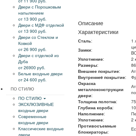
от 11 900 руб.
Двери с Порошковым
напылением
от 13 900 руб.
Описание
Двери с МДФ отделкой
Характеристики
от 13 900 руб.
Двери со Стеклом и
Сталь
:
1 
Ковкой
ци
от 26 900 руб.
Замки
:
BO
Двери с отделкой из
Уплотнение
:
2 
Дуба
Размеры
:
86
от 26900 руб.
Внешнее покрытие
:
Ат
Белые входные двери
Внутреннеe покрытие
:
Фр
от 24 600 руб.
Окраска
Ат
ПО СТИЛЮ
металлоконструкции
по
двери
:
ПО СТИЛЮ
Толщина полотна
:
7
ЭКСКЛЮЗИВНЫЕ
Глубина короба
:
1
входные двери
Наполнение
:
П
Современные
Уплотнение
:
2 
входные двери
Противосъемные
Классические входные
Ес
блокираторы
:
двери