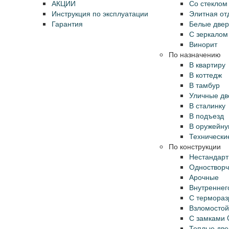
АКЦИИ
Со стеклом 
Инструкция по эксплуатации
Элитная от
Гарантия
Белые две
С зеркалом
Винорит
По назначению
В квартиру
В коттедж
В тамбур
Уличные дв
В сталинку
В подъезд
В оружейн
Технически
По конструкции
Нестандар
Одноствор
Арочные
Внутреннег
С термора
Взломостой
С замками 
Теплые две