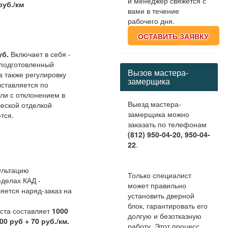
и менеджер свяжется с
руб./км
вами в течение
рабочего дня.
ОСТАВИТЬ ЗАЯВКУ
уб.
Включает в себя -
 подготовленный
Вызов мастера-
а также регулировку
замерщика
ыставляется по
или с отклонением в
Выезд мастера-
ческой отделкой
замерщика можно
тся.
заказать по телефонам
(812) 950-04-20, 950-04-
22
.
ультацию
Только специалист
еделах КАД -
может правильно
яется наряд-заказ на
установить дверной
блок, гарантировать его
иста составляет
1000
долгую и безотказную
00 руб + 70 руб./км.
работу. Этот процесс