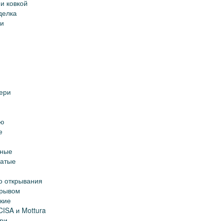
и ковкой
делка
ри
ери
ую
е
тные
чатые
о открывания
зрывом
кие
CISA и Mottura
ри