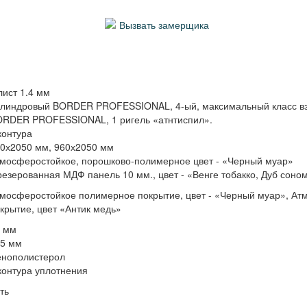
Вызвать замерщика
лист 1.4 мм
линдровый BORDER PROFESSIONAL, 4-ый, максимальный класс вз
RDER PROFESSIONAL, 1 ригель «атнтиспил».
контура
0х2050 мм, 960х2050 мм
мосферостойкое, порошково-полимерное цвет - «Черный муар»
езерованная МДФ панель 10 мм., цвет - «Венге тобакко, Дуб соно
мосферостойкое полимерное покрытие, цвет - «Черный муар», А
крытие, цвет «Антик медь»
5 мм
05 мм
енополистерол
контура уплотнения
ть