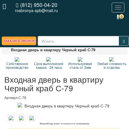
(812) 950-04-20
Toggl
rosbronya-spb@mail.ru
naviga
0
ЗАКАЗАТЬ ЗВОНОК
Главная
ВЕСЬ КАТАЛОГ стальных дверей
Входная дверь в квартиру Черный краб С-79
Собственное
Срок выполнения
Используемая
Любая сложность
производство
заказа - 24 часа
сталь от 2мм
и отделка
Входная дверь в квартиру
Черный краб С-79
Артикул
С-79
Внешний вид может отличаться от изображения