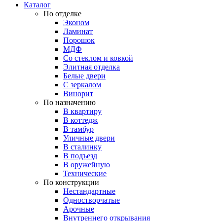
Каталог
По отделке
Эконом
Ламинат
Порошок
МДФ
Со стеклом и ковкой
Элитная отделка
Белые двери
С зеркалом
Винорит
По назначению
В квартиру
В коттедж
В тамбур
Уличные двери
В сталинку
В подъезд
В оружейную
Технические
По конструкции
Нестандартные
Одностворчатые
Арочные
Внутреннего открывания