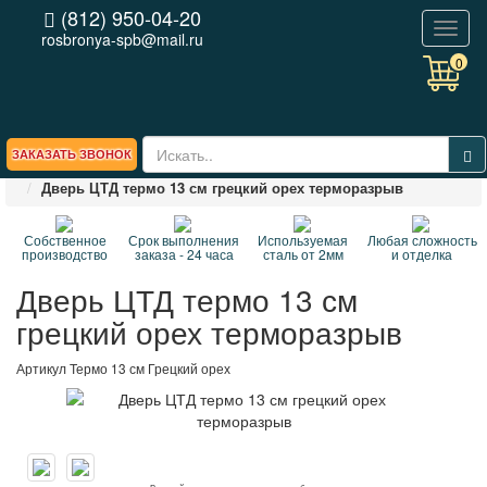
(812) 950-04-20
Toggl
rosbronya-spb@mail.ru
naviga
0
ЗАКАЗАТЬ ЗВОНОК
Главная
БРЕНДЫ
Входные двери ЦТД
Дверь ЦТД термо 13 см грецкий орех терморазрыв
Собственное
Срок выполнения
Используемая
Любая сложность
производство
заказа - 24 часа
сталь от 2мм
и отделка
Дверь ЦТД термо 13 см
грецкий орех терморазрыв
Артикул
Термо 13 см Грецкий орех