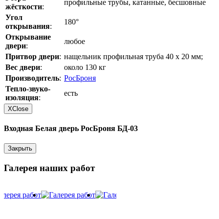
профильные трубы, катанные, бесшовные
жёсткости
:
Угол
180°
открывания
:
Открывание
любое
двери
:
Притвор двери
:
нащельник профильная труба 40 х 20 мм;
Вес двери
:
около 130 кг
Производитель
:
РосБроня
Тепло-звуко-
есть
изоляция
:
X
Close
Входная Белая дверь РосБроня БД-03
Закрыть
Галерея наших работ