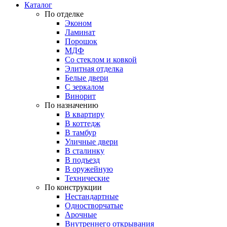
Каталог
По отделке
Эконом
Ламинат
Порошок
МДФ
Со стеклом и ковкой
Элитная отделка
Белые двери
С зеркалом
Винорит
По назначению
В квартиру
В коттедж
В тамбур
Уличные двери
В сталинку
В подъезд
В оружейную
Технические
По конструкции
Нестандартные
Одностворчатые
Арочные
Внутреннего открывания