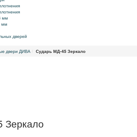
уплотнения
уплотнения
8 мм
0 мм
альных дверей
ые двери ДИВА
Сударь МД-45 Зеркало
5 Зеркало