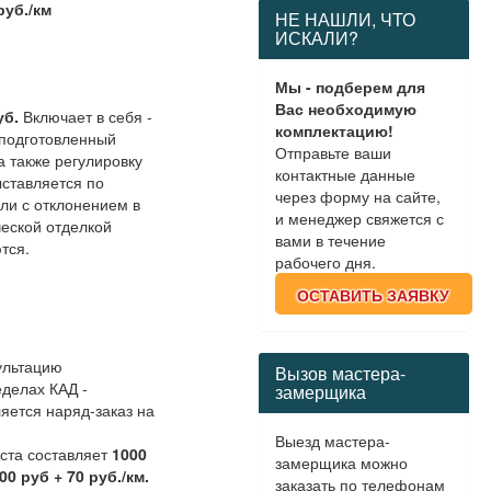
руб./км
НЕ НАШЛИ, ЧТО
ИСКАЛИ?
Мы - подберем для
Вас необходимую
уб.
Включает в себя -
комплектацию!
 подготовленный
Отправьте ваши
а также регулировку
контактные данные
ыставляется по
через форму на сайте,
или с отклонением в
и менеджер свяжется с
ческой отделкой
вами в течение
тся.
рабочего дня.
ОСТАВИТЬ ЗАЯВКУ
ультацию
Вызов мастера-
еделах КАД -
замерщика
яется наряд-заказ на
Выезд мастера-
иста составляет
1000
замерщика можно
00 руб + 70 руб./км.
заказать по телефонам