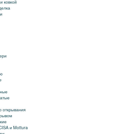
и ковкой
делка
ри
ери
ую
е
тные
чатые
о открывания
зрывом
кие
CISA и Mottura
ри