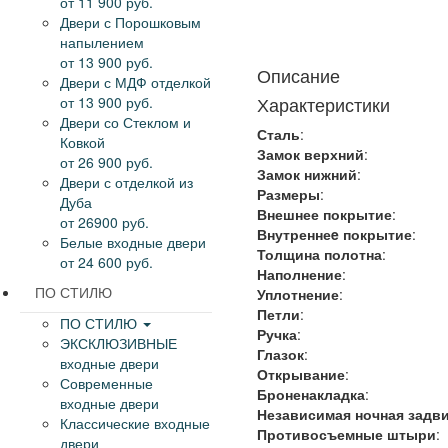
от 11 900 руб.
Двери с Порошковым
напылением
от 13 900 руб.
Описание
Двери с МДФ отделкой
Характеристики
от 13 900 руб.
Двери со Стеклом и
Сталь
:
Ковкой
Замок верхний
:
от 26 900 руб.
Замок нижний
:
Двери с отделкой из
Размеры
:
Дуба
Внешнее покрытие
:
от 26900 руб.
Внутреннеe покрытие
:
Белые входные двери
Толщина полотна
:
от 24 600 руб.
Наполнение
:
ПО СТИЛЮ
Уплотнение
:
Петли
:
ПО СТИЛЮ
Ручка
:
ЭКСКЛЮЗИВНЫЕ
Глазок
:
входные двери
Открывание
:
Современные
Броненакладка
:
входные двери
Независимая ночная задв
Классические входные
Противосъемные штыри
:
двери