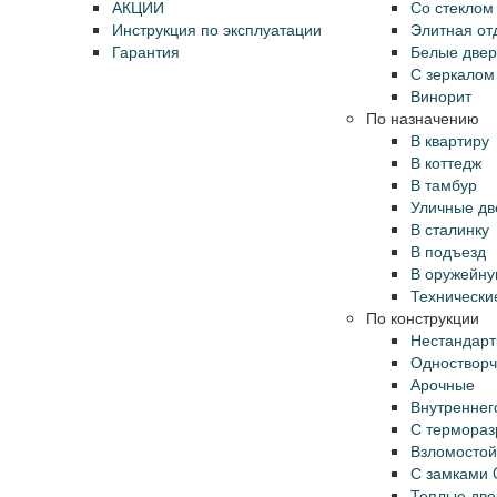
АКЦИИ
Со стеклом 
Инструкция по эксплуатации
Элитная от
Гарантия
Белые две
С зеркалом
Винорит
По назначению
В квартиру
В коттедж
В тамбур
Уличные дв
В сталинку
В подъезд
В оружейн
Технически
По конструкции
Нестандар
Одноствор
Арочные
Внутреннег
С термора
Взломостой
С замками 
Теплые две