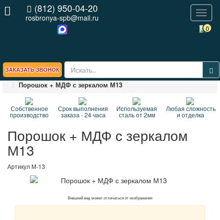
(812) 950-04-20
Toggl
rosbronya-spb@mail.ru
naviga
0
ЗАКАЗАТЬ ЗВОНОК
Главная
ВЕСЬ КАТАЛОГ стальных дверей
Порошок + МДФ с зеркалом М13
Собственное
Срок выполнения
Используемая
Любая сложность
производство
заказа - 24 часа
сталь от 2мм
и отделка
Порошок + МДФ с зеркалом
М13
Артикул
М-13
Внешний вид может отличаться от изображения