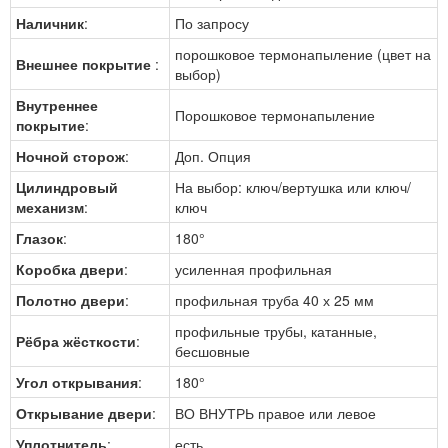
Наличник
:
По запросу
порошковое термонапыление (цвет на
Внешнее покрытие
:
выбор)
Внутреннее
Порошковое термонапыление
покрытие
:
Ночной сторож
:
Доп. Опция
Цилиндровый
На выбор: ключ/вертушка или ключ/
механизм
:
ключ
Глазок
:
180°
Коробка двери
:
усиленная профильная
Полотно двери
:
профильная труба 40 х 25 мм
профильные трубы, катанные,
Рёбра жёсткости
:
бесшовные
Угол открывания
:
180°
Открывание двери
:
ВО ВНУТРЬ правое или левое
Уплотнитель
:
есть