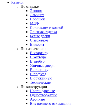
Каталог
По отделке
Эконом
Ламинат
Порошок
МДФ
Со стеклом и ковкой
Элитная отделка
Белые двери
С зеркалом
Винорит
По назначению
В квартиру
В коттедж
В тамбур
Уличные двери
В сталинку
В подъезд
В оружейную
Технические
По конструкции
Нестандартные
Одностворчатые
Арочные
Внутреннего открывания