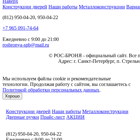
Наверх
Конструкции дверей
Наши работы
Металлоконструкции
Вариа
(812) 950-04-20, 950-04-22
+7 965 091-74-64
Ежедневно с 9:00 до 21:00
rosbronya-spb@mail.ru
©
РОС-БРОНЯ
- официальный сайт. Все 
Адрес:
г. Санкт-Петербург, п. Стрель
Мы используем файлы cookie и рекомендательные
технологии. Продолжая работу с сайтом, вы соглашаетесь с
Политикой обработки персональных данных
.
Хорошо
Конструкции дверей
Наши работы
Металлоконструкции
Дверные ручки
Прайс-лист
АКЦИИ
(812) 950-04-20, 950-04-22
Ежедневно с 9:00 до 21:00