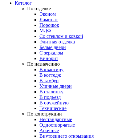
Каталог
По отделке
Эконом
Ламинат
Порошок
МДФ
Со стеклом и ковкой
Элитная отделка
Белые двери
С зеркалом
Винорит
По назначению
В квартиру
В коттедж
В тамбур
Уличные двери
В сталинку
В подъезд
В оружейную
Технические
По конструкции
Нестандартные
Одностворчатые
Арочные
Внутреннего открывания