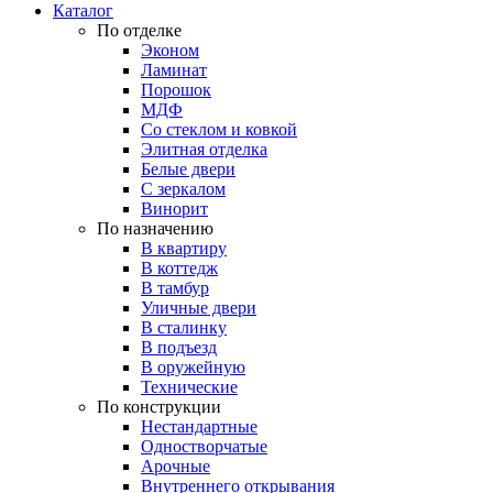
Каталог
По отделке
Эконом
Ламинат
Порошок
МДФ
Со стеклом и ковкой
Элитная отделка
Белые двери
С зеркалом
Винорит
По назначению
В квартиру
В коттедж
В тамбур
Уличные двери
В сталинку
В подъезд
В оружейную
Технические
По конструкции
Нестандартные
Одностворчатые
Арочные
Внутреннего открывания