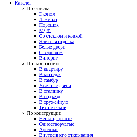
Каталог
По отделке
Эконом
Ламинат
Порошок
МДФ
Со стеклом и ковкой
Элитная отделка
Белые двери
С зеркалом
Винорит
По назначению
В квартиру
В коттедж
В тамбур
Уличные двери
В сталинку
В подъезд
В оружейную
Технические
По конструкции
Нестандартные
Одностворчатые
Арочные
Внутреннего открывания