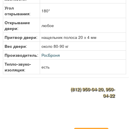
Угол
180°
открывания
:
Открывание
любое
двери
:
Притвор двери
:
нащельник полоса 20 х 4 мм
Вес двери
:
около 80-90 кг
Производитель
:
РосБроня
Тепло-звуко-
есть
изоляция
:
(812) 950-04-20, 950-
Конструкции дверей
04-22
Наши работы
Ежедневно с 9:00 до
21:00
Металлоконструкции
rosbronya-spb@mail.ru
Дверные ручки
Прайс-лист