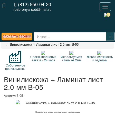
(812) 950-04-20
Toggl
rosbronya-spb@mail.ru
naviga
0
ЗАКАЗАТЬ ЗВОНОК
Главная
ВЕСЬ КАТАЛОГ стальных дверей
Винилискожа + Ламинат лист 2.0 мм В-05
Срок выполнения
Используемая
Любая сложность
заказа - 24 часа
сталь от 2мм
и отделка
Собственное
производство
Винилискожа + Ламинат лист
2.0 мм В-05
Артикул
В-05
Внешний вид может отличаться от изображения