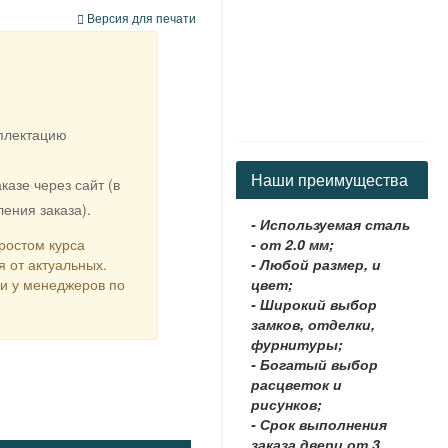
Версия для печати
мплектацию
Наши преимущества
казе через сайт (в
ения заказа).
- Используемая сталь
ростом курса
- от 2.0 мм;
я от актуальных.
- Любой размер, и
ки у менеджеров по
цвет;
- Широкий выбор
замков, отделки,
фурнитуры;
- Богатый выбор
расцветок и
рисунков;
- Срок выполнения
заказа двери от 3