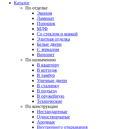
Каталог
По отделке
Эконом
Ламинат
Порошок
МДФ
Со стеклом и ковкой
Элитная отделка
Белые двери
С зеркалом
Винорит
По назначению
В квартиру
В коттедж
В тамбур
Уличные двери
В сталинку
В подъезд
В оружейную
Технические
По конструкции
Нестандартные
Одностворчатые
Арочные
Внутреннего открывания