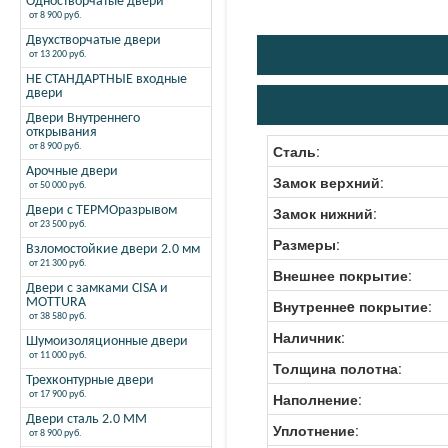
Одностворчатые двери
от 8 900 руб.
Двухстворчатые двери
от 13 200 руб.
НЕ СТАНДАРТНЫЕ входные
двери
Двери Внутреннего
открывания
от 8 900 руб.
Сталь
:
Арочные двери
Замок верхний
:
от 50 000 руб.
Двери с ТЕРМОразрывом
Замок нижний
:
от 23 500 руб.
Размеры
:
Взломостойкие двери 2.0 мм
от 21 300 руб.
Внешнее покрытие
:
Двери с замками CISA и
MOTTURA
Внутреннеe покрытие
:
от 38 580 руб.
Наличник
:
Шумоизоляционные двери
от 11 000 руб.
Толщина полотна
:
Трехконтурные двери
от 17 900 руб.
Наполнение
:
Двери сталь 2.0 ММ
Уплотнение
:
от 8 900 руб.