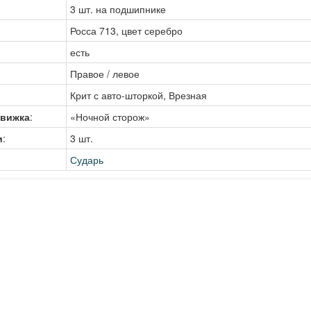
3 шт. на подшипнике
Росса 713, цвет серебро
есть
Правое / левое
Крит с авто-шторкой, Врезная
движка
:
«Ночной сторож»
и
:
3 шт.
Сударь