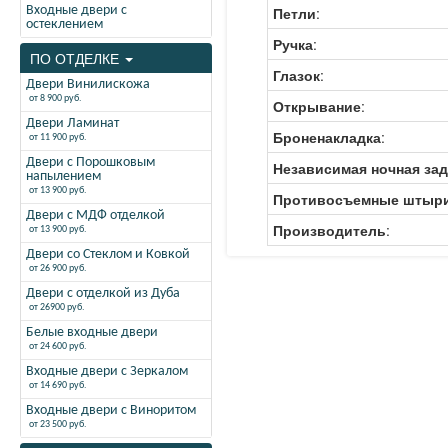
Входные двери с
Петли
:
остеклением
Ручка
:
ПО ОТДЕЛКЕ
Глазок
:
Двери Винилискожа
от 8 900 руб.
Открывание
:
Двери Ламинат
Броненакладка
:
от 11 900 руб.
Двери с Порошковым
Независимая ночная за
напылением
от 13 900 руб.
Противосъемные штыр
Двери с МДФ отделкой
Производитель
:
от 13 900 руб.
Двери со Стеклом и Ковкой
от 26 900 руб.
Двери с отделкой из Дуба
от 26900 руб.
Белые входные двери
от 24 600 руб.
Входные двери с Зеркалом
от 14 690 руб.
Входные двери с Виноритом
от 23 500 руб.