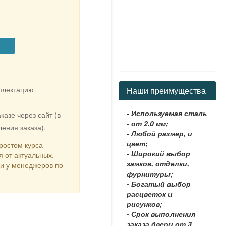
мплектацию
Наши преимущества
- Используемая сталь
казе через сайт (в
- от 2.0 мм;
ения заказа).
- Любой размер, и
цвет;
ростом курса
- Широкий выбор
я от актуальных.
замков, отделки,
ки у менеджеров по
фурнитуры;
- Богатый выбор
расцветок и
рисунков;
- Срок выполнения
заказа двери от 3