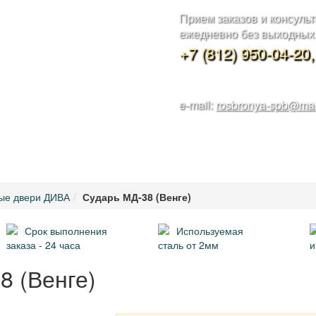
Прием заказов и консуль
ежедневно без выходных с
+7 (812) 950-04-20
e-mail:
rosbronya-spb@mai
 И УСТАНОВКА
НАШИ РАБОТЫ
МЕТАЛЛОКОНСТРУКЦИИ
КОН
ые двери ДИВА
Сударь МД-38 (Венге)
Срок выполнения
Используемая
заказа - 24 часа
сталь от 2мм
и
8 (Венге)