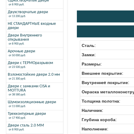
Одностворчатые двери
от 8 900 руб.
Двухстворчатые двери
от 13 200 руб.
НЕ СТАНДАРТНЫЕ входные
двери
Двери Внутреннего
открывания
от 8 900 руб.
Сталь
:
Арочные двери
Замки
:
от 50 000 руб.
Двери с ТЕРМОразрывом
Размеры
:
от 23 500 руб.
Внешнее покрытие
:
Взломостойкие двери 2.0 мм
от 21 300 руб.
Внутреннеe покрытие
:
Двери с замками CISA и
MOTTURA
Окраска металлоконстр
от 38 580 руб.
Толщина полотна
:
Шумоизоляционные двери
от 11 000 руб.
Наличник
:
Трехконтурные двери
от 17 900 руб.
Глубина короба
:
Двери сталь 2.0 ММ
Наполнение
:
от 8 900 руб.