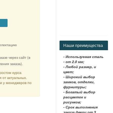
мплектацию
Наши преимущества
- Используемая сталь
казе через сайт (в
- от 2.0 мм;
ения заказа).
- Любой размер, и
цвет;
ростом курса
- Широкий выбор
я от актуальных.
замков, отделки,
ки у менеджеров по
фурнитуры;
- Богатый выбор
расцветок и
рисунков;
- Срок выполнения
заказа двери от 3