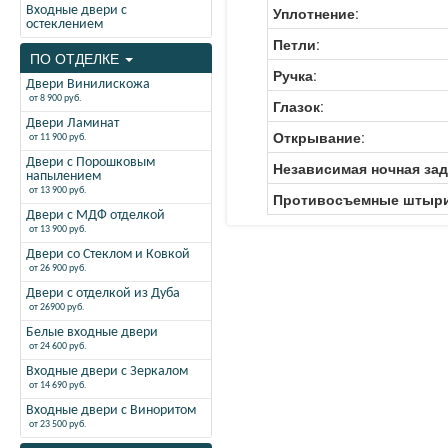
Входные двери с
Уплотнение
:
остеклением
Петли
:
ПО ОТДЕЛКЕ
Ручка
:
Двери Винилискожа
от 8 900 руб.
Глазок
:
Двери Ламинат
Открывание
:
от 11 900 руб.
Двери с Порошковым
Независимая ночная за
напылением
от 13 900 руб.
Противосъемные штыр
Двери с МДФ отделкой
от 13 900 руб.
Двери со Стеклом и Ковкой
от 26 900 руб.
Двери с отделкой из Дуба
от 26900 руб.
Белые входные двери
от 24 600 руб.
Входные двери с Зеркалом
от 14 690 руб.
Входные двери с Виноритом
от 23 500 руб.