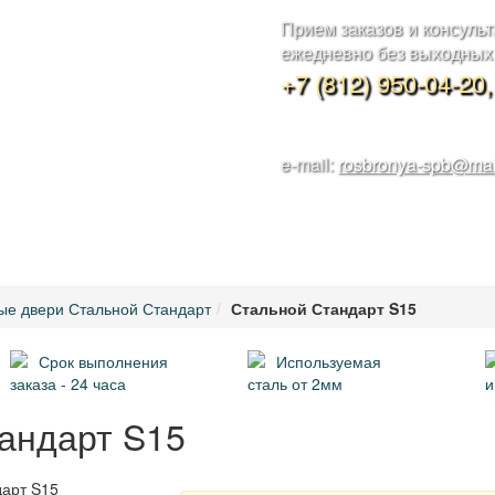
Прием заказов и консуль
ежедневно без выходных с
+7 (812) 950-04-20
e-mail:
rosbronya-spb@mai
 И УСТАНОВКА
НАШИ РАБОТЫ
МЕТАЛЛОКОНСТРУКЦИИ
КОН
ые двери Стальной Стандарт
Стальной Стандарт S15
Срок выполнения
Используемая
заказа - 24 часа
сталь от 2мм
и
андарт S15