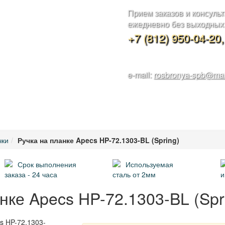
Прием заказов и консуль
ежедневно без выходных с
+7 (812) 950-04-20
e-mail:
rosbronya-spb@mai
овка
Наши работы
Металлоконструкции
Контакты
Калькулят
чки
Ручка на планке Apecs HP-72.1303-BL (Spring)
Срок выполнения
Используемая
заказа - 24 часа
сталь от 2мм
и
нке Apecs HP-72.1303-BL (Spr