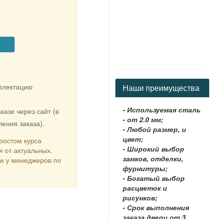
мплектацию
Наши преимущества
- Используемая сталь
казе через сайт (в
- от 2.0 мм;
ения заказа).
- Любой размер, и
цвет;
ростом курса
- Широкий выбор
я от актуальных.
замков, отделки,
ки у менеджеров по
фурнитуры;
- Богатый выбор
расцветок и
рисунков;
- Срок выполнения
заказа двери от 3