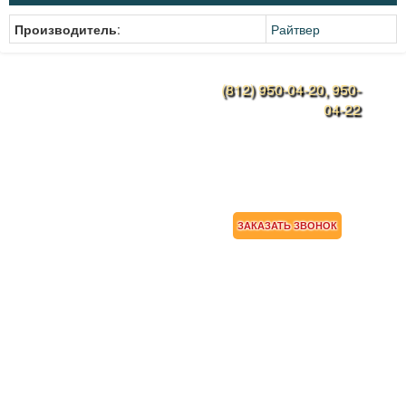
Производитель
:
Райтвер
(812) 950-04-20, 950-
Конструкции дверей
04-22
Наши работы
Ежедневно с 9:00 до
21:00
Металлоконструкции
rosbronya-spb@mail.ru
Дверные ручки
Прайс-лист
АКЦИИ
ЗАКАЗАТЬ ЗВОНОК