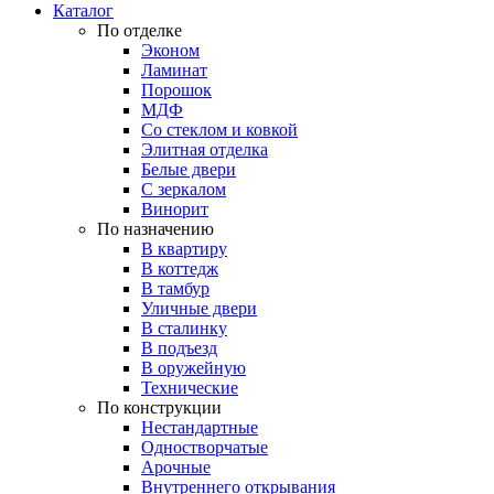
Каталог
По отделке
Эконом
Ламинат
Порошок
МДФ
Со стеклом и ковкой
Элитная отделка
Белые двери
С зеркалом
Винорит
По назначению
В квартиру
В коттедж
В тамбур
Уличные двери
В сталинку
В подъезд
В оружейную
Технические
По конструкции
Нестандартные
Одностворчатые
Арочные
Внутреннего открывания