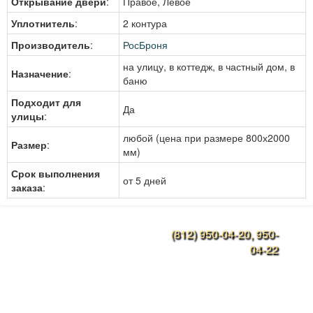
Открывание двери
:
Правое, Левое
Уплотнитель
:
2 контура
Производитель
:
РосБроня
на улицу, в коттедж, в частный дом, в
Назначение
:
баню
Подходит для
Да
улицы
:
любой (цена при размере 800х2000
Размер
:
мм)
Срок выполнения
от 5 дней
заказа
:
(812) 950-04-20, 950-
Конструкции дверей
04-22
Наши работы
Ежедневно с 9:00 до
21:00
Металлоконструкции
rosbronya-spb@mail.ru
Дверные ручки