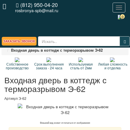
(812) 950-04-20
Toggl
rosbronya-spb@mail.ru
naviga
0
ЗАКАЗАТЬ ЗВОНОК
Главная
ВЕСЬ КАТАЛОГ стальных дверей
Входная дверь в коттедж с терморазрывом Э-62
Собственное
Срок выполнения
Используемая
Любая сложность
производство
заказа - 24 часа
сталь от 2мм
и отделка
Входная дверь в коттедж с
терморазрывом Э-62
Артикул
Э-62
Внешний вид может отличаться от изображения