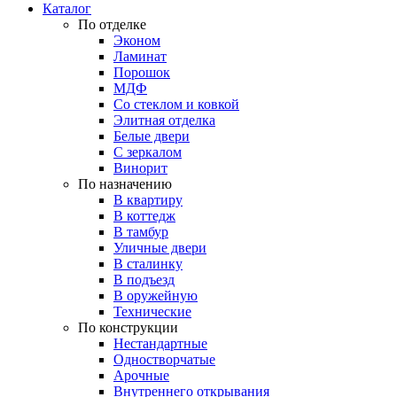
Каталог
По отделке
Эконом
Ламинат
Порошок
МДФ
Со стеклом и ковкой
Элитная отделка
Белые двери
С зеркалом
Винорит
По назначению
В квартиру
В коттедж
В тамбур
Уличные двери
В сталинку
В подъезд
В оружейную
Технические
По конструкции
Нестандартные
Одностворчатые
Арочные
Внутреннего открывания