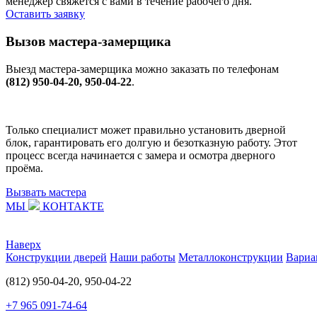
менеджер свяжется с вами в течение рабочего дня.
Оставить заявку
Вызов мастера-замерщика
Выезд мастера-замерщика можно заказать по телефонам
(812) 950-04-20, 950-04-22
.
Только специалист может правильно установить дверной
блок, гарантировать его долгую и безотказную работу. Этот
процесс всегда начинается с замера и осмотра дверного
проёма.
Вызвать мастера
МЫ
КОНТАКТЕ
Наверх
Конструкции дверей
Наши работы
Металлоконструкции
Вариа
(812) 950-04-20, 950-04-22
+7 965 091-74-64