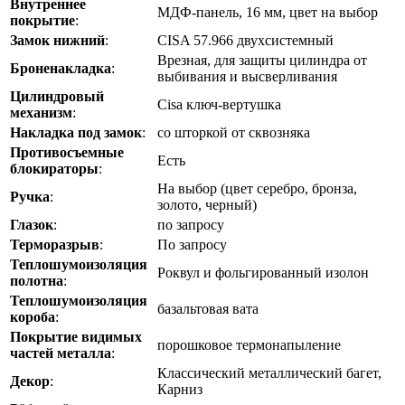
Внутреннее
МДФ-панель, 16 мм, цвет на выбор
покрытие
:
Замок нижний
:
CISA 57.966 двухсистемный
Врезная, для защиты цилиндра от
Броненакладка
:
выбивания и высверливания
Цилиндровый
Cisa ключ-вертушка
механизм
:
Накладка под замок
:
со шторкой от сквозняка
Противосъемные
Есть
блокираторы
:
На выбор (цвет серебро, бронза,
Ручка
:
золото, черный)
Глазок
:
по запросу
Терморазрыв
:
По запросу
Теплошумоизоляция
Роквул и фольгированный изолон
полотна
:
Теплошумоизоляция
базальтовая вата
короба
:
Покрытие видимых
порошковое термонапыление
частей металла
:
Классический металлический багет,
Декор
:
Карниз