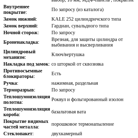
Внутреннее
По запросу (из каталога)
покрытие
:
Замок нижний
:
KALE 252 цилиндричского типа
Замок верхний
:
Гардиан, сувальдного типа
Ночной сторож
:
По запросу
Врезная, для защиты цилиндра от
Броненакладка
:
выбивания и высверливания
Цилиндровый
Ключ/вертушка
механизм
:
Накладка под замок
:
со шторкой от сквозняка
Противосъемные
Есть
блокираторы
:
Ручка
:
нажимная, раздельная
Терморазрыв
:
По запросу
Теплошумоизоляция
Роквул и фольгированный изолон
полотна
:
Теплошумоизоляция
базальтовая вата
короба
:
Покрытие видимых
порошковое термонапыление
частей металла
:
Стеклопакет
:
двухкамерный