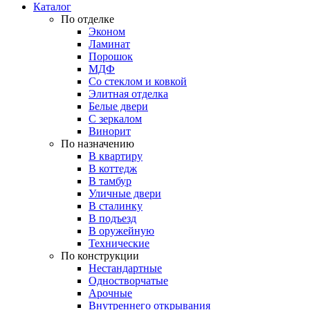
Каталог
По отделке
Эконом
Ламинат
Порошок
МДФ
Со стеклом и ковкой
Элитная отделка
Белые двери
С зеркалом
Винорит
По назначению
В квартиру
В коттедж
В тамбур
Уличные двери
В сталинку
В подъезд
В оружейную
Технические
По конструкции
Нестандартные
Одностворчатые
Арочные
Внутреннего открывания