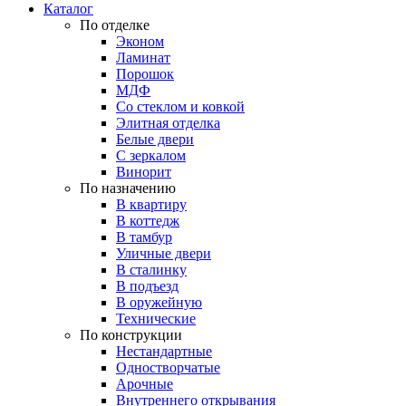
Каталог
По отделке
Эконом
Ламинат
Порошок
МДФ
Со стеклом и ковкой
Элитная отделка
Белые двери
С зеркалом
Винорит
По назначению
В квартиру
В коттедж
В тамбур
Уличные двери
В сталинку
В подъезд
В оружейную
Технические
По конструкции
Нестандартные
Одностворчатые
Арочные
Внутреннего открывания