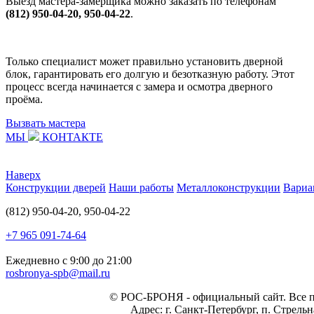
Выезд мастера-замерщика можно заказать по телефонам
(812) 950-04-20, 950-04-22
.
Только специалист может правильно установить дверной
блок, гарантировать его долгую и безотказную работу. Этот
процесс всегда начинается с замера и осмотра дверного
проёма.
Вызвать мастера
МЫ
КОНТАКТЕ
Наверх
Конструкции дверей
Наши работы
Металлоконструкции
Вариа
(812) 950-04-20, 950-04-22
+7 965 091-74-64
Ежедневно с 9:00 до 21:00
rosbronya-spb@mail.ru
©
РОС-БРОНЯ
- официальный сайт. Все 
Адрес:
г. Санкт-Петербург, п. Стрель