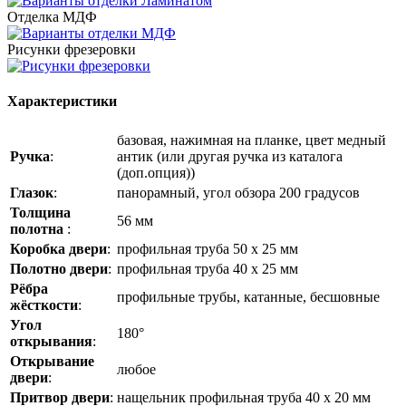
Отделка МДФ
Рисунки фрезеровки
Характеристики
базовая, нажимная на планке, цвет медный
Ручка
:
антик (или другая ручка из каталога
(доп.опция))
Глазок
:
панорамный, угол обзора 200 градусов
Толщина
56 мм
полотна
:
Коробка двери
:
профильная труба 50 х 25 мм
Полотно двери
:
профильная труба 40 х 25 мм
Рёбра
профильные трубы, катанные, бесшовные
жёсткости
:
Угол
180°
открывания
:
Открывание
любое
двери
:
Притвор двери
:
нащельник профильная труба 40 х 20 мм