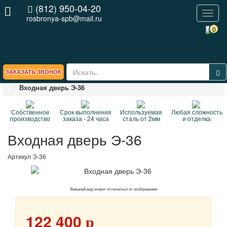
(812) 950-04-20
Toggl
rosbronya-spb@mail.ru
naviga
0
ЗАКАЗАТЬ ЗВОНОК
Главная
ВЕСЬ КАТАЛОГ стальных дверей
Входная дверь Э-36
Собственное
Срок выполнения
Используемая
Любая сложность
производство
заказа - 24 часа
сталь от 2мм
и отделка
Входная дверь Э-36
Артикул
Э-36
Внешний вид может отличаться от изображения
122 400
p