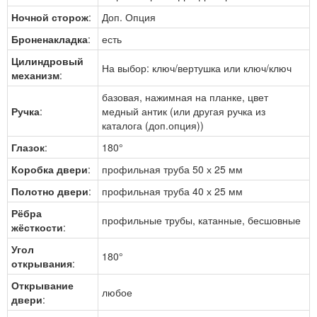
Ночной сторож
:
Доп. Опция
Броненакладка
:
есть
Цилиндровый
На выбор: ключ/вертушка или ключ/ключ
механизм
:
базовая, нажимная на планке, цвет
Ручка
:
медный антик (или другая ручка из
каталога (доп.опция))
Глазок
:
180°
Коробка двери
:
профильная труба 50 х 25 мм
Полотно двери
:
профильная труба 40 х 25 мм
Рёбра
профильные трубы, катанные, бесшовные
жёсткости
:
Угол
180°
открывания
:
Открывание
любое
двери
: