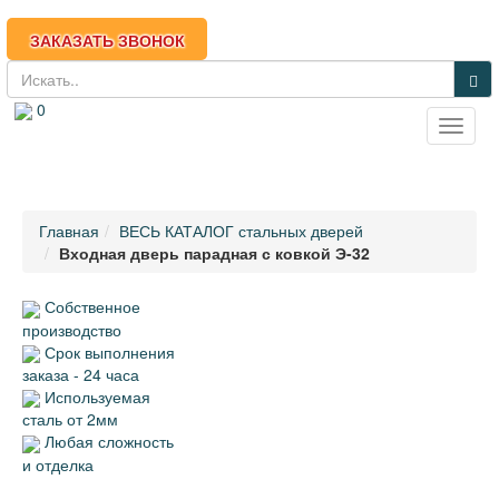
ЗАКАЗАТЬ ЗВОНОК
0
Toggle
(812) 950-04-20
naviga
rosbronya-spb@mail.ru
Главная
ВЕСЬ КАТАЛОГ стальных дверей
Входная дверь парадная с ковкой Э-32
Собственное
производство
Срок выполнения
заказа - 24 часа
Используемая
сталь от 2мм
Любая сложность
и отделка