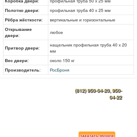
Коробка двери
:
профильная труба 50 х 25 мм
Полотно двери
:
профильная труба 40 х 25 мм
Рёбра жёсткости
:
вертикальные и горизонтальные
Открывание
любое
двери
:
нащельник профильная труба 40 х 20
Притвор двери
:
мм
Вес двери
:
около 150 кг
Производитель
:
РосБроня
(812) 950-04-20, 950-
Конструкции дверей
04-22
Наши работы
Ежедневно с 9:00 до
21:00
Металлоконструкции
rosbronya-spb@mail.ru
Дверные ручки
Прайс-лист
АКЦИИ
ЗАКАЗАТЬ ЗВОНОК