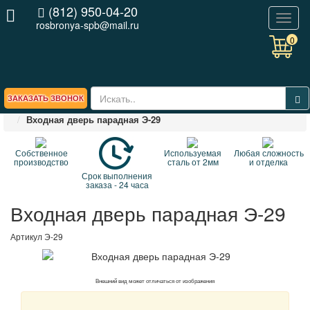
(812) 950-04-20
Toggl
rosbronya-spb@mail.ru
naviga
0
ЗАКАЗАТЬ ЗВОНОК
Главная
ВЕСЬ КАТАЛОГ стальных дверей
Входная дверь парадная Э-29
Собственное
Используемая
Любая сложность
производство
сталь от 2мм
и отделка
Срок выполнения
заказа - 24 часа
Входная дверь парадная Э-29
Артикул
Э-29
Внешний вид может отличаться от изображения