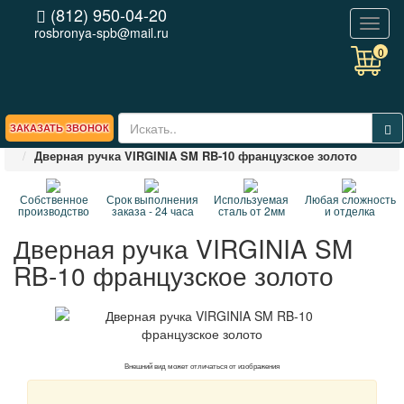
(812) 950-04-20
Toggl
rosbronya-spb@mail.ru
naviga
0
ЗАКАЗАТЬ ЗВОНОК
Главная
СП
Дверные ручки
Дверная ручка VIRGINIA SM RB-10 французское золото
Собственное
Срок выполнения
Используемая
Любая сложность
производство
заказа - 24 часа
сталь от 2мм
и отделка
Дверная ручка VIRGINIA SM
RB-10 французское золото
Внешний вид может отличаться от изображения