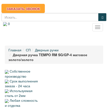
ЗАКАЗАТЬ ЗВОНОК
0
Toggle
(812) 950-04-20
naviga
rosbronya-spb@mail.ru
Главная
СП
Дверные ручки
Дверная ручка TEMPO RM SG/GP-4 матовое
золото/золото
Собственное
производство
Срок выполнения
заказа - 24 часа
Используемая
сталь от 2мм
Любая сложность
и отделка