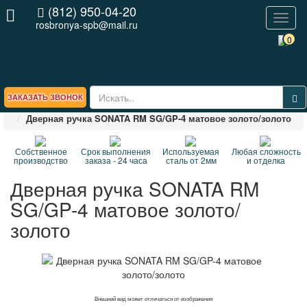
(812) 950-04-20
Toggl
rosbronya-spb@mail.ru
naviga
0
ЗАКАЗАТЬ ЗВОНОК
Главная
СП
Дверные ручки
Дверная ручка SONATA RM SG/GP-4 матовое золото/золото
Собственное
Срок выполнения
Используемая
Любая сложность
производство
заказа - 24 часа
сталь от 2мм
и отделка
Дверная ручка SONATA RM
SG/GP-4 матовое золото/
золото
Внешний вид может отличаться от изображения