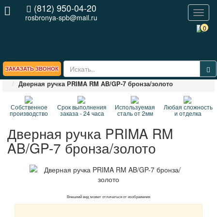
(812) 950-04-20
Toggl
rosbronya-spb@mail.ru
naviga
0
ЗАКАЗАТЬ ЗВОНОК
Главная
СП
Дверные ручки
Дверная ручка PRIMA RM AB/GP-7 бронза/золото
Собственное
Срок выполнения
Используемая
Любая сложность
производство
заказа - 24 часа
сталь от 2мм
и отделка
Дверная ручка PRIMA RM
AB/GP-7 бронза/золото
Внешний вид может отличаться от изображения