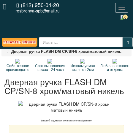
(812) 950-04-20
Toggl
rosbronya-spb@mail.ru
naviga
0
ЗАКАЗАТЬ ЗВОНОК
Главная
СП
Дверные ручки
Дверная ручка FLASH DM CP/SN-8 хром/матовый никель
Собственное
Срок выполнения
Используемая
Любая сложность
производство
заказа - 24 часа
сталь от 2мм
и отделка
Дверная ручка FLASH DM
CP/SN-8 хром/матовый никель
Внешний вид может отличаться от изображения